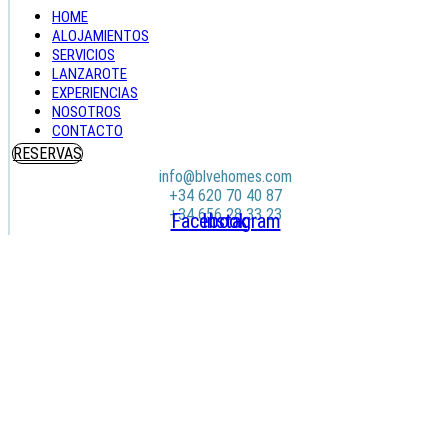
HOME
ALOJAMIENTOS
SERVICIOS
LANZAROTE
EXPERIENCIAS
NOSOTROS
CONTACTO
RESERVAS
info@blvehomes.com
+34 620 70 40 87
+34 656 28 33 23
Facebook
Instagram