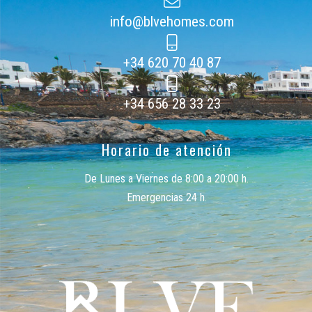
info@blvehomes.com
+34 620 70 40 87
+34 656 28 33 23
Horario de atención
De Lunes a Viernes de 8:00 a 20:00 h.
Emergencias 24 h.